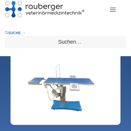
Untersuchungs- und OP-
Tische
SUCHE
Home
/
Produkte
/
Elektrischer OP-Tisch „Modell Oxalis“